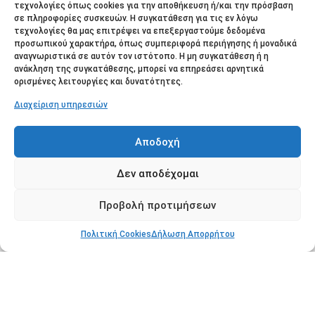
τεχνολογίες όπως cookies για την αποθήκευση ή/και την πρόσβαση
σε πληροφορίες συσκευών. Η συγκατάθεση για τις εν λόγω
τεχνολογίες θα μας επιτρέψει να επεξεργαστούμε δεδομένα
Social
προσωπικού χαρακτήρα, όπως συμπεριφορά περιήγησης ή μοναδικά
αναγνωριστικά σε αυτόν τον ιστότοπο. Η μη συγκατάθεση ή η
ανάκληση της συγκατάθεσης, μπορεί να επηρεάσει αρνητικά
ορισμένες λειτουργίες και δυνατότητες.
Διαχείριση υπηρεσιών
Αποδοχή
Facebook
Δεν αποδέχομαι
Instagram
Προβολή προτιμήσεων
TikTok
Πολιτική Cookies
Δήλωση Απορρήτου